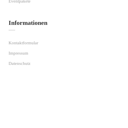
Eventpakete
Informationen
Kontaktformular
Impressum
Datenschutz
Copyright © • Milas Welt – Das Kinderspielcafé in Wetzlar